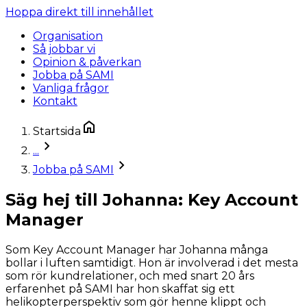
Hoppa direkt till innehållet
Organisation
Så jobbar vi
Opinion & påverkan
Jobba på SAMI
Vanliga frågor
Kontakt
Startsida
...
Jobba på SAMI
Säg hej till Johanna: Key Account
Manager
Som Key Account Manager har Johanna många
bollar i luften samtidigt. Hon är involverad i det mesta
som rör kundrelationer, och med snart 20 års
erfarenhet på SAMI har hon skaffat sig ett
helikopterperspektiv som gör henne klippt och