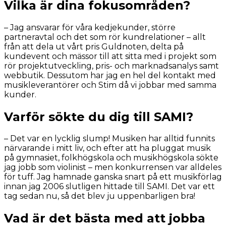
Vilka är dina fokusområden?
– Jag ansvarar för våra kedjekunder, större
partneravtal och det som rör kundrelationer – allt
från att dela ut vårt pris Guldnoten, delta på
kundevent och mässor till att sitta med i projekt som
rör projektutveckling, pris- och marknadsanalys samt
webbutik. Dessutom har jag en hel del kontakt med
musikleverantörer och Stim då vi jobbar med samma
kunder.
Varför sökte du dig till SAMI?
– Det var en lycklig slump! Musiken har alltid funnits
närvarande i mitt liv, och efter att ha pluggat musik
på gymnasiet, folkhögskola och musikhögskola sökte
jag jobb som violinist – men konkurrensen var alldeles
för tuff. Jag hamnade ganska snart på ett musikförlag
innan jag 2006 slutligen hittade till SAMI. Det var ett
tag sedan nu, så det blev ju uppenbarligen bra!
Vad är det bästa med att jobba