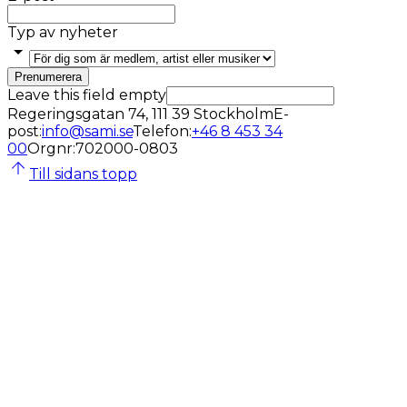
Typ av nyheter
Prenumerera
Leave this field empty
Regeringsgatan 74, 111 39 Stockholm
E-
post
:
info@sami.se
Telefon
:
+46 8 453 34
00
Orgnr
:
702000-0803
Till sidans topp