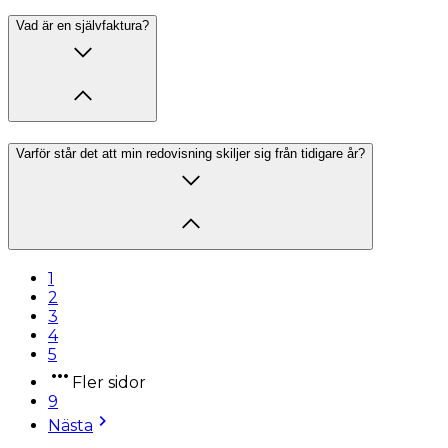
Vad är en självfaktura?
Varför står det att min redovisning skiljer sig från tidigare år?
1
2
3
4
5
Fler sidor
9
Nästa