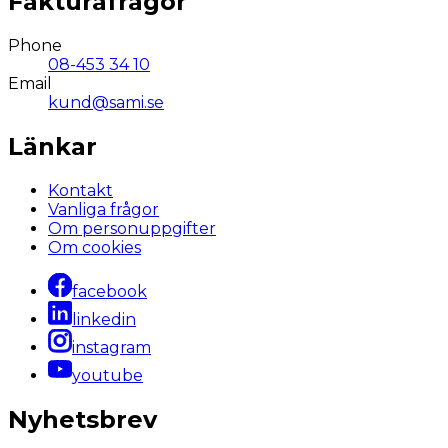
Fakturafrågor
Phone
08-453 34 10
Email
kund@sami.se
Länkar
Kontakt
Vanliga frågor
Om personuppgifter
Om cookies
facebook
linkedin
instagram
youtube
Nyhetsbrev