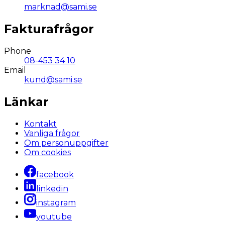
marknad@sami.se
Fakturafrågor
Phone
08-453 34 10
Email
kund@sami.se
Länkar
Kontakt
Vanliga frågor
Om personuppgifter
Om cookies
facebook
linkedin
instagram
youtube