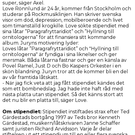
super, säger Axel.
Love Rönnlund är 24 år, kommer från Stockholm och
studerar på Rockmusiklinjen. Han skriver svenska
visor om död, depression, mobilberoende och livet
som timanställd krogkille. Love sökte stipendiet med
sina låtar ”Paragrafryttaridiot” och ”Hyllning till
ornitologerna” för att finansiera sitt kommande
album. Juryns motivering lyder:
Loves låtar ”Paragrafryttaridiot” och "Hyllning till
ornitologerna" är fyndiga i sina liknelser och ger
mersmak. Båda låtarna fastnar och ger en känsla av
Povel Ramel, Just D och Bo Kaspers Orkester i en
skön blandning. Juryn tror att de kommer bli en del
av vår framtida låtskatt.
- När jag fick veta att jag fått stipendiet kändes det
som ett bombnedslag. Jag hade inte haft råd med
nästa platta utan stipendiet. Så det känns stort att
det nu blir en platta till, säger Love.
Om stipendiet:
Stipendiet instiftades strax efter Ted
Gärdestads bortgång 1997 av Teds bror Kenneth
Gärdestad, musikern/låtskrivaren Janne Schaffer
samt juristen Richard Arvidsson. Varje år delar
stiftelsen ut ett stipendium till en eller flera svenska