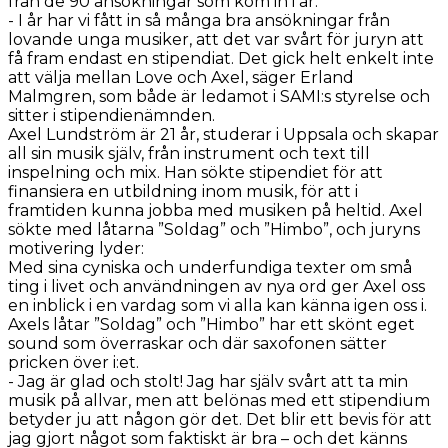
från de 90 ansökningar som kom in i år.
- I år har vi fått in så många bra ansökningar från
lovande unga musiker, att det var svårt för juryn att
få fram endast en stipendiat. Det gick helt enkelt inte
att välja mellan Love och Axel, säger Erland
Malmgren, som både är ledamot i SAMI:s styrelse och
sitter i stipendienämnden.
Axel Lundström är 21 år, studerar i Uppsala och skapar
all sin musik själv, från instrument och text till
inspelning och mix. Han sökte stipendiet för att
finansiera en utbildning inom musik, för att i
framtiden kunna jobba med musiken på heltid. Axel
sökte med låtarna ”Soldag” och ”Himbo”, och juryns
motivering lyder:
Med sina cyniska och underfundiga texter om små
ting i livet och användningen av nya ord ger Axel oss
en inblick i en vardag som vi alla kan känna igen oss i.
Axels låtar ”Soldag” och ”Himbo” har ett skönt eget
sound som överraskar och där saxofonen sätter
pricken över i:et.
- Jag är glad och stolt! Jag har själv svårt att ta min
musik på allvar, men att belönas med ett stipendium
betyder ju att någon gör det. Det blir ett bevis för att
jag gjort något som faktiskt är bra – och det känns