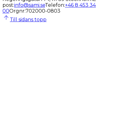
post
:
info@sami.se
Telefon
:
+46 8 453 34
00
Orgnr
:
702000-0803
Till sidans topp