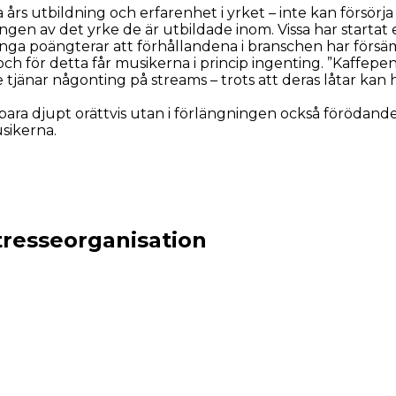
rs utbildning och erfarenhet i yrket – inte kan försörja s
gen av det yrke de är utbildade inom. Vissa har startat 
ånga poängterar att förhållandena i branschen har försäm
ch för detta får musikerna i princip ingenting. ”Kaffepe
e tjänar någonting på streams – trots att deras låtar kan 
 bara djupt orättvis utan i förlängningen också förödan
usikerna.
tresseorganisation