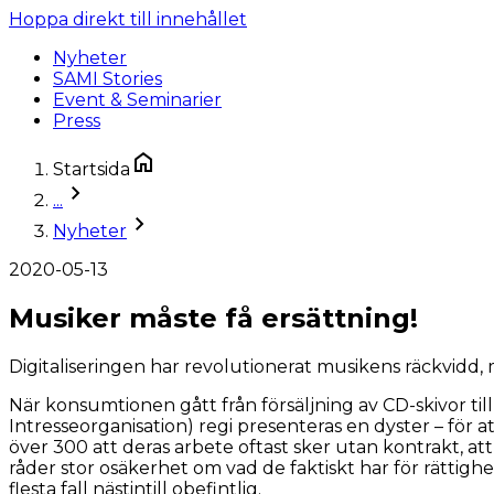
Hoppa direkt till innehållet
Nyheter
SAMI Stories
Event & Seminarier
Press
Startsida
...
Nyheter
2020-05-13
Musiker måste få ersättning!
Digitaliseringen har revolutionerat musikens räckvidd,
När konsumtionen gått från försäljning av CD-skivor til
Intresseorganisation) regi presenteras en dyster – för 
över 300 att deras arbete oftast sker utan kontrakt, att
råder stor osäkerhet om vad de faktiskt har för rättighet
flesta fall nästintill obefintlig.