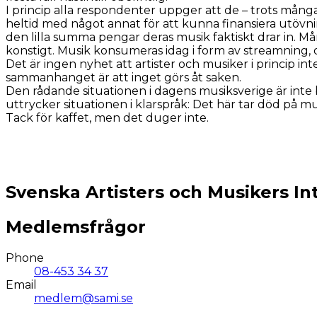
I princip alla respondenter uppger att de – trots många å
heltid med något annat för att kunna finansiera utövnin
den lilla summa pengar deras musik faktiskt drar in. M
konstigt. Musik konsumeras idag i form av streamning, o
Det är ingen nyhet att artister och musiker i princip int
sammanhanget är att inget görs åt saken.
Den rådande situationen i dagens musiksverige är inte
uttrycker situationen i klarspråk: Det här tar död på m
Tack för kaffet, men det duger inte.
Svenska Artisters och Musikers In
Medlemsfrågor
Phone
08-453 34 37
Email
medlem@sami.se