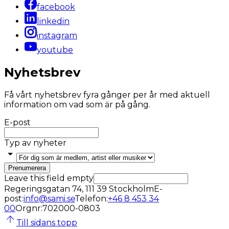
facebook
linkedin
instagram
youtube
Nyhetsbrev
Få vårt nyhetsbrev fyra gånger per år med aktuell
information om vad som är på gång.
E-post
Typ av nyheter
Prenumerera
Leave this field empty
Regeringsgatan 74, 111 39 Stockholm
E-
post
:
info@sami.se
Telefon
:
+46 8 453 34
00
Orgnr
:
702000-0803
Till sidans topp