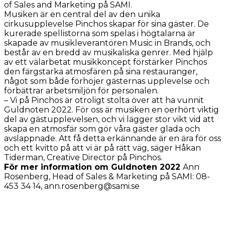
of Sales and Marketing på SAMI.
Musiken är en central del av den unika
cirkusupplevelse Pinchos skapar för sina gäster. De
kurerade spellistorna som spelas i högtalarna är
skapade av musikleverantören Music in Brands, och
består av en bredd av musikaliska genrer. Med hjälp
av ett välarbetat musikkoncept förstärker Pinchos
den färgstarka atmosfären på sina restauranger,
något som både förhöjer gästernas upplevelse och
förbättrar arbetsmiljön för personalen.
– Vi på Pinchos är otroligt stolta över att ha vunnit
Guldnoten 2022. För oss är musiken en oerhört viktig
del av gästupplevelsen, och vi lägger stor vikt vid att
skapa en atmosfär som gör våra gäster glada och
avslappnade. Att få detta erkännande är en ära för oss
och ett kvitto på att vi är på rätt väg, säger Håkan
Tiderman, Creative Director på Pinchos.
För mer information om Guldnoten 2022
Ann
Rosenberg, Head of Sales & Marketing på SAMI: 08-
453 34 14, ann.rosenberg@sami.se