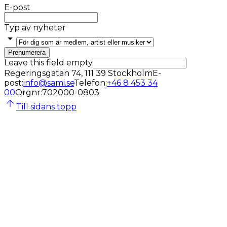
E-post
Typ av nyheter
Prenumerera
Leave this field empty
Regeringsgatan 74, 111 39 Stockholm
E-
post
:
info@sami.se
Telefon
:
+46 8 453 34
00
Orgnr
:
702000-0803
Till sidans topp