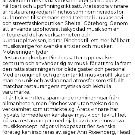
använder musik i sina verksamheter på ett aktivt,
hållbart och uppfinningsrikt sätt. Årets stora vinnare
är restaurangkedjan Pinchos som nominerades för
Guldnoten tillsammans med Icehotel i Jukkasjärvi
och streetfashionbutiken Shelta i Göteborg. Genom
att använda upphovsrättsskyddad musik som en
integrerad del av verksamheten och
kundupplevelsen, bidrar Pinchos till ett mer hållbart
musiksverige för svenska artister och musiker.
Motiveringen lyder:
Restaurangkedjan Pinchos sätter upplevelsen i
centrum och använder sig av musik för att trolla fram
den rätta stämningen för både gäster och personal.
Med en originell och genomtänkt musikprofil, skapar
man en unik och avslappnad atmosfär som stilfullt
matchar restaurangens mystiska och lekfulla
varumärke.
– I år fick vi in flera spännande nomineringar från
allmänheten, men Pinchos var utan tvekan den
verksamhet som utmärkte sig. Årets vinnare har
lyckats förmedla en känsla av mystik och lekfullhet
på sina restauranger med hjälp av deras innovativa
musikkoncept, något vi hoppas att fler svenska
företag kan inspireras av, säger Ann Rosenberg, Head