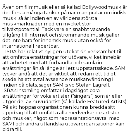
Även om filmmusik eller så kallad Bollywoodmusik är
det första många tänker på när man pratar om indisk
musik, så är Indien en av världens största
musikmarknader med en mycket stor
tillväxtpotential. Tack vare en snabbt växande
tillgång till internet och strömmande musik gäller
det inte bara för inhemsk musik utan också för
internationell repertoar.
- ISRA har relativt nyligen utökat sin verksamhet till
att omfatta ersättningar för utövare, vilket innebär
att arbetet med att förhandla och samla in
ersättningar än så länge är i ett uppstartsskede. SAMI
tycker ändå att det är viktigt att redan i ett tidigt
skede ha ett avtal avseende musikanvändning i
Indien på plats, säger SAMI:s vd Stefan Lagrell.
ISRA:s insamling omfattar i dagsläget bara
ersättningar för vokalartister (”singers”) som är eller
utgör del av huvudartist (så kallade Featured Artists).
På sikt hoppas organisationen kunna bredda sitt
uppdrag till att omfatta alla medverkande artister
och musiker, något som representationsavtal med
SAMI och andra utländska utövarorganisationer kan
bidra till.