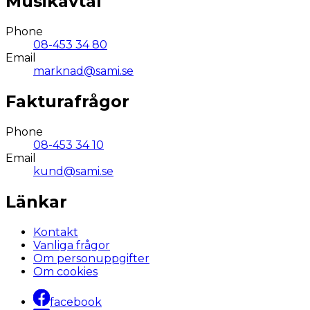
Musikavtal
Phone
08-453 34 80
Email
marknad@sami.se
Fakturafrågor
Phone
08-453 34 10
Email
kund@sami.se
Länkar
Kontakt
Vanliga frågor
Om personuppgifter
Om cookies
facebook