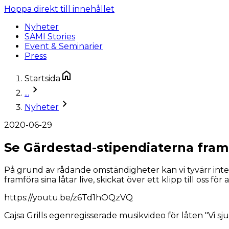
Hoppa direkt till innehållet
Nyheter
SAMI Stories
Event & Seminarier
Press
Startsida
...
Nyheter
2020-06-29
Se Gärdestad-stipendiaterna framf
På grund av rådande omständigheter kan vi tyvärr inte hål
framföra sina låtar live, skickat över ett klipp till oss fö
https://youtu.be/z6Td1hOQzVQ
Cajsa Grills egenregisserade musikvideo för låten "Vi sj