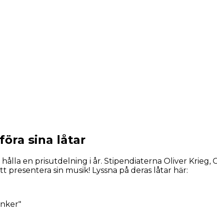
öra sina låtar
la en prisutdelning i år. Stipendiaterna Oliver Krieg, Cajs
r att presentera sin musik! Lyssna på deras låtar här:
unker"