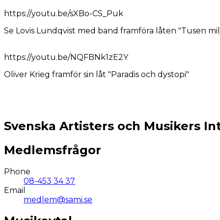
https://youtu.be/sXBo-CS_Puk
Se Lovis Lundqvist med band framföra låten "Tusen mil
https://youtu.be/NQFBNk1zE2Y
Oliver Krieg framför sin låt "Paradis och dystopi"
Svenska Artisters och Musikers In
Medlemsfrågor
Phone
08-453 34 37
Email
medlem@sami.se