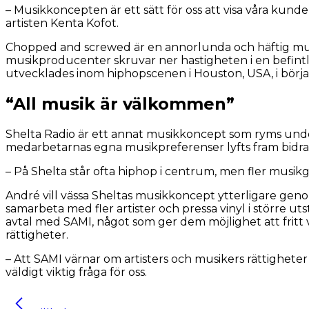
– Musikkoncepten är ett sätt för oss att visa våra kunde
artisten Kenta Kofot.
Chopped and screwed är en annorlunda och häftig mu
musikproducenter skruvar ner hastigheten i en befintl
utvecklades inom hiphopscenen i Houston, USA, i börja
“All musik är välkommen”
Shelta Radio är ett annat musikkoncept som ryms under 
medarbetarnas egna musikpreferenser lyfts fram bidrar
– På Shelta står ofta hiphop i centrum, men fler musikge
André vill vässa Sheltas musikkoncept ytterligare geno
samarbeta med fler artister och pressa vinyl i större ut
avtal med SAMI, något som ger dem möjlighet att fritt vä
rättigheter.
– Att SAMI värnar om artisters och musikers rättigheter
väldigt viktig fråga för oss.