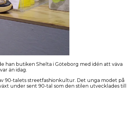
 han butiken Shelta i Göteborg med idén att väva
ar än idag.
t av 90-talets streetfashionkultur. Det unga modet på
mväxt under sent 90-tal som den stilen utvecklades till