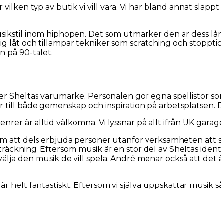
r vilken typ av butik vi vill vara. Vi har bland annat sl
sikstil inom hiphopen. Det som utmärker den är dess 
ig låt och tillämpar tekniker som scratching och stopp
n på 90-talet.
Sheltas varumärke. Personalen gör egna spellistor som b
 till både gemenskap och inspiration på arbetsplatsen.
nrer är alltid välkomna. Vi lyssnar på allt ifrån UK garag
m att dels erbjuda personer utanför verksamheten att ska
sträckning. Eftersom musik är en stor del av Sheltas ident
lja den musik de vill spela. André menar också att det är 
 är helt fantastiskt. Eftersom vi själva uppskattar musik