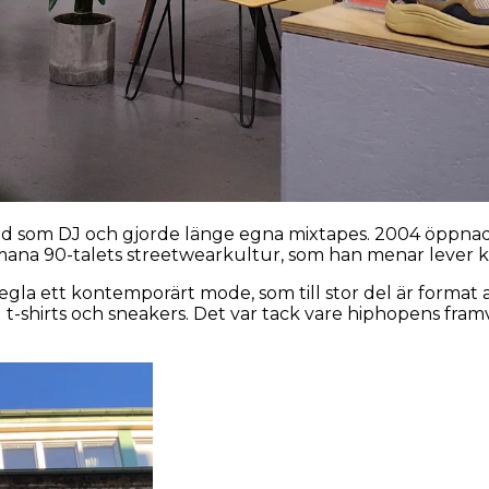
 som DJ och gjorde länge egna mixtapes. 2004 öppnade
mana 90-talets streetwearkultur, som han menar lever kv
spegla ett kontemporärt mode, som till stor del är forma
ed t-shirts och sneakers. Det var tack vare hiphopens fra