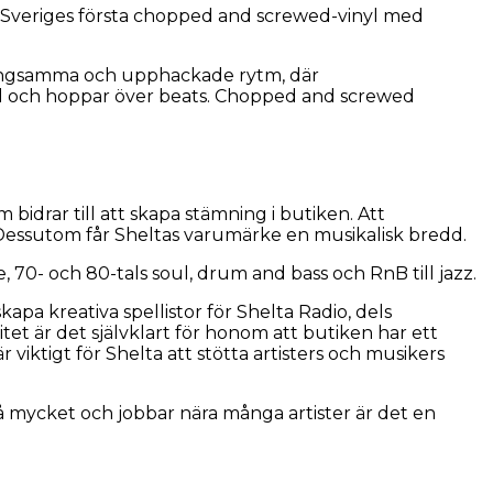
äppt Sveriges första chopped and screwed-vinyl med
långsamma och upphackade rytm, där
tid och hoppar över beats. Chopped and screwed
idrar till att skapa stämning i butiken. Att
 Dessutom får Sheltas varumärke en musikalisk bredd.
e, 70- och 80-tals soul, drum and bass och RnB till jazz.
pa kreativa spellistor för Shelta Radio, dels
itet är det självklart för honom att butiken har ett
viktigt för Shelta att stötta artisters och musikers
 så mycket och jobbar nära många artister är det en