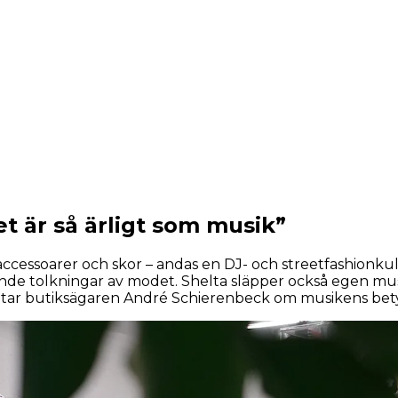
t är så ärligt som musik”
accessoarer och skor – andas en DJ- och streetfashionkult
de tolkningar av modet. Shelta släpper också egen musik 
erättar butiksägaren André Schierenbeck om musikens be