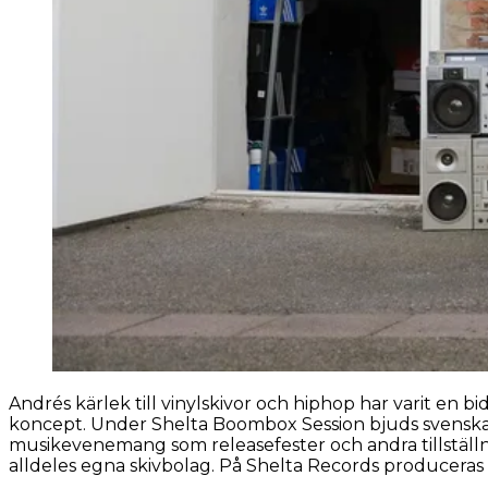
Andrés kärlek till vinylskivor och hiphop har varit en bi
koncept. Under Shelta Boombox Session bjuds svenska ra
musikevenemang som releasefester och andra tillställn
alldeles egna skivbolag. På Shelta Records produceras