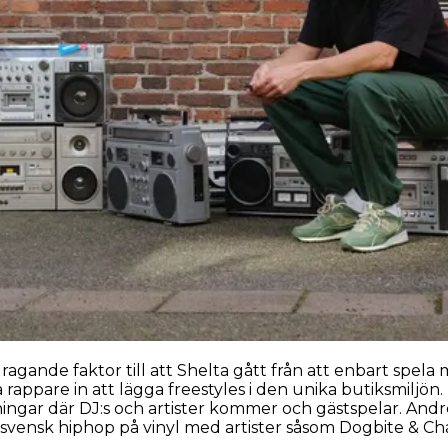
dragande faktor till att Shelta gått från att enbart spela 
ppare in att lägga freestyles i den unika butiksmiljön. 
ingar där DJ:s och artister kommer och gästspelar. Andr
 svensk hiphop på vinyl med artister såsom Dogbite & Ch