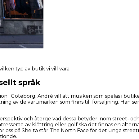
lken typ av butik vi vill vara.
sellt språk
ion i Göteborg. André vill att musiken som spelas i buti
lkning av de varumärken som finns till försäljning. Han 
a perspektiv och återge vad dessa betyder inom street- o
intresserad av klättring eller golf ska det finnas en alt
ör oss på Shelta står The North Face för det unga stree
tionde.