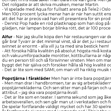
Det roligaste är att skriva musiken, menar Martin.
- Vi spelade med
Aqua
för fullsatt arena på Tele2 i Osl
Men 100 procent lycka menar han är när han suttit ens
att det här är precis vad han vill presentera för sin pro
- Denniz Pop hade en röd plastknapp som han slog på s
glädjen, när lampan börjar blinka rött, det är 100 proce
Aifur
- När jag skulle köpa den här restaurangen var det
går bra! Tyvärr är det minimal vinst, så är det ju i rest
svinnet är enormt - alla vill ju ta med sina bestick hem!
- Att försöka hålla kvalitén på absolut högsta nivå kos
och vakuumförpackade morötter, köttbullarna är någon mi
du en person till och så försvinner vinsten. Men om man
byggt det här själva och försöker hålla så hög kvalité oc
- Det är lite som med SAMI, om man vill ha riktig musik 
Popstjärna i fårakläder
Men han är inte bara popstjärn
- Men man drar i handbromsen, tar av sig arbetsklädern
popstjärnekläderna. Och sen sitter man på färjan och un
attribut – jag ska vara popstjärna ikväll.
- Det är lite som en teater. I samma sekund som jag åke
arbetsoverallen, och sen går man ut i verkstaden och fo
De spelar fortfarande väldigt mycket och har 30 spelni