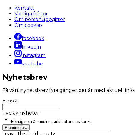
Kontakt
Vanliga frågor
Om personuppgifter
Om cookies
facebook
linkedin
instagram
youtube
Nyhetsbrev
Få vårt nyhetsbrev fyra gånger per år med aktuell inf
E-post
Typ av nyheter
Prenumerera
Leave this field empty