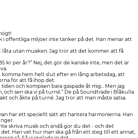
högt!
k i offentliga miljöer inte tänker på det. Han menar att
et låta utan musiken. Jag tror att det kommer att få
785 kr per år?” Nej, det gör de kanske inte, men det är
va.
att komma hem helt slut efter en lång arbetsdag, att
na för att få ihop det.
en tiden och kompisen bara gäspade åt mig... Men jag
an, och sen ska vi på turné.” De på Soundtrade i Blåkulla
trakt och åkte på turné. Jag tror att man måste satsa.
an har ett speciellt sätt att hantera harmonierna. Han
unger.
 inte skriva musik och ändå gör du det - och det
e det. Han vet hur man ska gå från ett steg till ett annat,
ecis så. Så vi spelade in det.