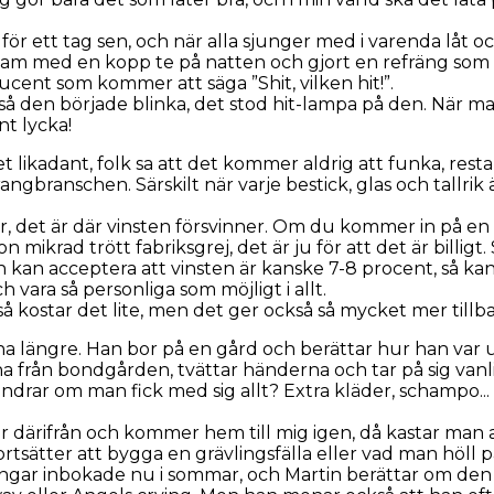
o för ett tag sen, och när alla sjunger med i varenda låt 
am med en kopp te på natten och gjort en refräng som ha
ducent som kommer att säga ”Shit, vilken hit!”.
å den började blinka, det stod hit-lampa på den. När m
nt lycka!
 likadant, folk sa att det kommer aldrig att funka, rest
aurangbranschen. Särskilt när varje bestick, glas och tall
tar, det är där vinsten försvinner. Om du kommer in på en
krad trött fabriksgrej, det är ju för att det är billigt
 kan acceptera att vinsten är kanske 7-8 procent, så kan 
h vara så personliga som möjligt i allt.
så kostar det lite, men det ger också så mycket mer tillb
a längre. Han bor på en gård och berättar hur han var upp
a från bondgården, tvättar händerna och tar på sig vanl
drar om man fick med sig allt? Extra kläder, schampo... f
r därifrån och kommer hem till mig igen, då kastar man al
rtsätter att bygga en grävlingsfälla eller vad man höll 
ngar inbokade nu i sommar, och Martin berättar om den o