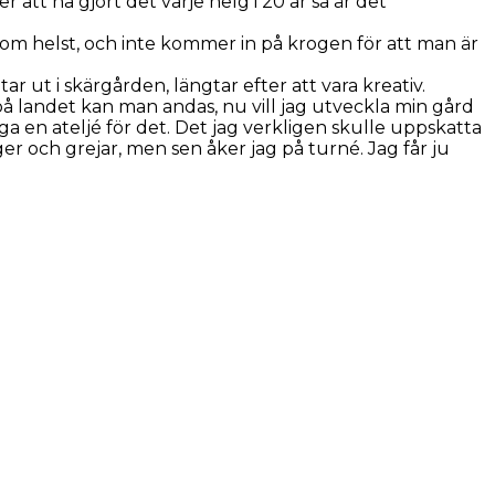
 att ha gjort det varje helg i 20 år så är det
som helst, och inte kommer in på krogen för att man är
r ut i skärgården, längtar efter att vara kreativ.
å landet kan man andas, nu vill jag utveckla min gård
a en ateljé för det. Det jag verkligen skulle uppskatta
ger och grejar, men sen åker jag på turné. Jag får ju