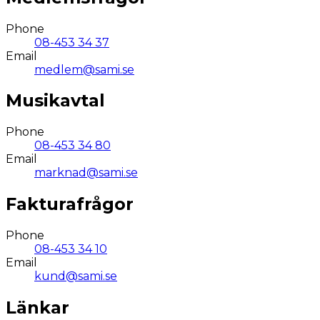
Phone
08-453 34 37
Email
medlem@sami.se
Musikavtal
Phone
08-453 34 80
Email
marknad@sami.se
Fakturafrågor
Phone
08-453 34 10
Email
kund@sami.se
Länkar