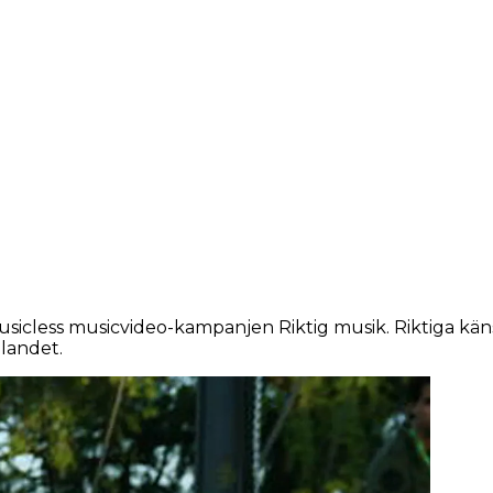
i musicless musicvideo-kampanjen Riktig musik. Riktiga kä
 landet.