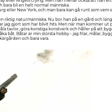
way
eller
Angels crying
. Men han menar också att han efter
ch bara bli en helt normal människa.
mburg eller New York, och man bara kan gå runt som vem 
 en riktig naturmänniska. Nu bor han på en gård och längta
 jag gjort som har blivit hits. Men när man kommer ut p
la tavlor, göra konstiga konstverk och håller på att bygg
ka båt. Båtar är min största hobby - jag filar, målar, byg
skärgården och bara vara.