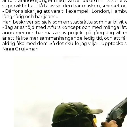
år fortfarande sjunger med i vartenda ord i
This is the 
superviktigt att få ta av sig den här masken, sminket o
- Därför älskar jag att vara till exempel i London, Ha
långhårig och har jeans...
Han beskriver sig själv som en stadsråtta som har blivit
- Jag är asnöjd med Aifurs koncept och med många låtar
ännu mer och har massor av projekt på gång. Jag vill må
är att få lite mer sammanhängande ledig tid, och att få å
aldrig åka med dem! Så det skulle jag vilja – upptäcka 
Ninni Grufvman