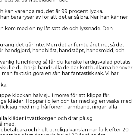
och kan varenda rad, det är 99 procent lycka.
n bara ryser av för att det är så bra. När han känner
an kom med en ny låt satt de och lyssnade. Den
aurang det går inte. Men det är femte året nu, så det
rik är handgjord, handblåst, handstöpt, handsmidd, och
 vanlig lunchkrog så får du kanske färdigskalad potatis
. Skulle du börja handrulla de där köttbullarna behöver
man faktiskt göra en sån här fantastisk sak. Vi har
aka.
e klockan halv sju i morse för att klippa får.
iga kläder. Hoppar i bilen och tar med sig en väska med
ick jag med mig hårfönen... armband, ringar, alla
la kläder i tvättkorgen och drar på sig
på med.
betalbara och helt otroliga känslan när folk efter 20