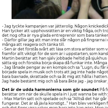
- Jag tyckte kampanjen var jätterolig. Någon knickedick 
Han tycker att upphovsrätten är en viktig fråga, och tror
det nog ofta är nya glada entreprenör som bara tänker: 
- Därför gillar jag att man inte slår någon på fingrarna
många att reagera och tänka till.
- Sen är det förstås svårt att läsa om stora artister som
framför allt viktigt för de som är i uppstarten, som ka
Martin berättar att han själv jobbade heltid på sjukhus 
sätta sig och försöka börja skapa då funkar inte. Många 
- Jag lånade pengar av en kompis och sa ”Lugn, du får i
började spela in musik och trots att jag inte hade något
bara baxnade, skrattade och sa åt mig att hålla i hatten
Jag hade bestämt mig och så bara åkte jag - jag önskar
Det är de udda harmonierna som gör soundet
På f
berättar om när de skulle spela in
I just wanna be with
- Max Martin satt och spelade och sa ”Alltså det här går
fungerar. Det är så jävla konstigt...” Han blev verkligen f
och det finns vissa saker man bara inte kan göra. Men jag 