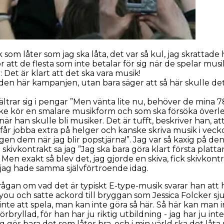
som låter som jag ska låta, det var så kul, jag skrattade 
 att de flesta som inte betalar för sig när de spelar musi
Det är klart att det ska vara musik!
 i den här kampanjen, utan bara säger att så här skulle d
 vältrar sig i pengar ”Men vänta lite nu, behöver de mina 
nske kör en smalare musikform och som ska försöka överle
när han skulle bli musiker. Det är tufft, beskriver han, 
får jobba extra på helger och kanske skriva musik i veckor
gen dem när jag blir popstjärna!”. Jag var så kaxig på d
 skivkontrakt sa jag ”Jag ska bara göra klart första platt
. Men exakt så blev det, jag gjorde en skiva, fick skivkon
 jag hade samma självförtroende idag.
rågan om vad det är typiskt E-type-musik svarar han att h
 you
och satte ackord till bryggan som Jessica Folcker sj
 inte att spela, man kan inte göra så här. Så här kan man
örbryllad, för han har ju riktig utbildning - jag har ju int
gör bara det som låter bra, och i min värld ska det låta pr