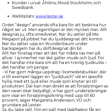
Kunder i urval: Åhléns, Mood Stockholm, och
Swedbank.
Webbplats:
www.lexter.se
Ordet ”design” används ofta bara för att beskriva hur
något ser ut. Men egentligen är det mycket mer. Allt
designas ju, ofta omedvetet. När du sätter på Mix
Megapol på jobbet har du ljuddesignat ditt kontor.
När du sätter upp en Wunderbaum under
backspegeln har du doftdesignat din bil.
Allt fler företag inser att det här måste tas mer på
allvar. I synnerhet när det gäller musik och ljud. För
det handlar inte bara om att ha en trevlig ljudkuliss –
det handlar om pengar.
- Vi har gjort många uppdrag i livsmedelsbutiker, där
vi till exempel lägger en ”ljuddusch” vid en specifik
hylla, med ett ljud eller musik som knyter an till
produkten. Där kan man direkt se att försäljningen av
den varan ökar betydligt, vi har gjort undersökningar
som visar en försäljningsökning med upp till 60
procent, säger Margareta Andersson, VD och
grundare på Lexter.
Ja, du läste rätt. Om en pall med läskflaskor får en