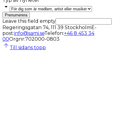
Typ av nyheter
Prenumerera
Leave this field empty
Regeringsgatan 74, 111 39 Stockholm
E-
post
:
info@sami.se
Telefon
:
+46 8 453 34
00
Orgnr
:
702000-0803
Till sidans topp