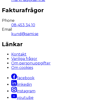
Fakturafrågor
Phone
08-453 34 10
Email
kund@sami.se
Länkar
Kontakt
Vanliga frågor
Om personuppgifter
Om cookies
facebook
linkedin
instagram
youtube