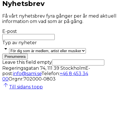
Nyhetsbrev
Få vårt nyhetsbrev fyra gånger per år med aktuell
information om vad som är på gång.
E-post
Typ av nyheter
Prenumerera
Leave this field empty
Regeringsgatan 74, 111 39 Stockholm
E-
post
:
info@sami.se
Telefon
:
+46 8 453 34
00
Orgnr
:
702000-0803
Till sidans topp