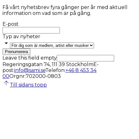
Få vårt nyhetsbrev fyra gånger per år med aktuell
information om vad som är på gång.
E-post
Typ av nyheter
Prenumerera
Leave this field empty
Regeringsgatan 74, 111 39 Stockholm
E-
post
:
info@sami.se
Telefon
:
+46 8 453 34
00
Orgnr
:
702000-0803
Till sidans topp