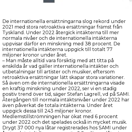
De internationella ersättningarna slog rekord under
2021 med stora retroaktiva ersättningar främst från
Tyskland. Under 2022 återgick intäkterna till mer
normala nivåer och de internationella intäkterna
uppvisar därför en minskning med 38 procent. De
internationella intäkterna uppgick till totalt 77
miljoner kronor under året.
– Man måste alltid vara försiktig med att titta på
enskilda år vad gäller internationella intäkter och
utbetalningar till artister och musiker, eftersom
retroaktiva ersättningar lätt skapar stora variationer.
Så även om de internationella ersättningarna visade
en kraftig minskning under 2022, ser vi en stadig
positiv trend över tid, säger Stefan Lagrell, vd på SAMI.
Återgången till normala intäktsnivåer under 2022 har
även påverkat de totala intäkterna. Under året
uppgick dessa till 243 miljoner kronor.
Medlemstillströmningen har ökat med 6 procent
under 2022 och det spelades också in mycket musik.
Drygt 37 000 nya låtar registrerades hos SAMI under