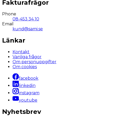
Fakturafrågor
Phone
08-453 34 10
Email
kund@sami.se
Länkar
Kontakt
Vanliga frågor
Om personuppgifter
Om cookies
facebook
linkedin
instagram
youtube
Nyhetsbrev