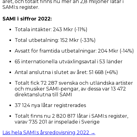
året, och totalt finns nu mer än 2,8 miljoner låtar i
SAMI:s register.
SAMI i siffror 2022:
Totala intäkter: 243 Mkr (-11%)
Total utbetalning: 152 Mkr (-33%)
Avsatt för framtida utbetalningar: 204 Mkr (-14%)
65 internationella utväxlingsavtal i 53 länder
Antal anslutna i slutet av året: 51 668 (+6%)
Totalt fick 72 287 svenska och utländska artister
och musiker SAMI-pengar, av dessa var 13 472
direktanslutna till SAMI
37 124 nya låtar registrerades
Totalt finns nu 2 820 817 låtar i SAMI:s register,
varav 735 201 är inspelade i Sverige
Läs hela SAMI:s årsredovisning 2022 →