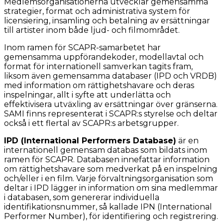
Medlemsorganisationerna utvecklar gemensamma
strategier, format och administrativa system för
licensiering, insamling och betalning av ersättningar
till artister inom både ljud- och filmområdet.
Inom ramen för SCAPR-samarbetet har
gemensamma uppförandekoder, modellavtal och
format för internationell samverkan tagits fram,
liksom även gemensamma databaser (IPD och VRDB)
med information om rättighetshavare och deras
inspelningar, allt i syfte att underlätta och
effektivisera utväxling av ersättningar över gränserna.
SAMI finns representerat i SCAPR:s styrelse och deltar
också i ett flertal av SCAPR:s arbetsgrupper.
IPD (International Performers Database)
är en
internationell gemensam databas som bildats inom
ramen för SCAPR. Databasen innefattar information
om rättighetshavare som medverkat på en inspelning
och/eller i en film. Varje förvaltningsorganisation som
deltar i IPD lägger in information om sina medlemmar
i databasen, som genererar individuella
identifikationsnummer, så kallade IPN (International
Performer Number), för identifiering och registrering.