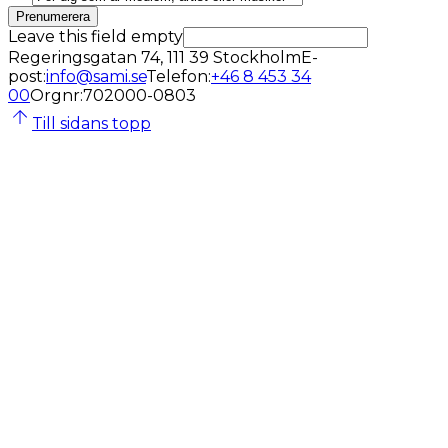
Prenumerera
Leave this field empty
Regeringsgatan 74, 111 39 Stockholm
E-
post
:
info@sami.se
Telefon
:
+46 8 453 34
00
Orgnr
:
702000-0803
Till sidans topp